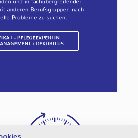
nden und in fachübergreifender
it anderen Berufsgruppen nach
ielle Probleme zu suchen.
FIKAT - PFLEGEEXPERTIN
NAGEMENT / DEKUBITUS
lungen
ookies