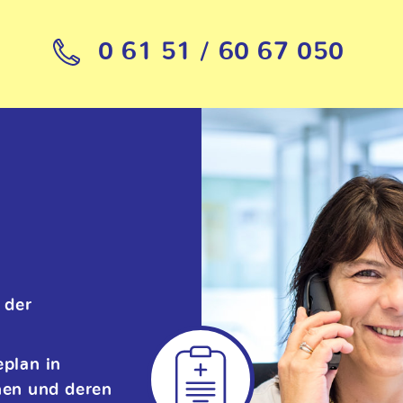
0 61 51 / 60 67 050
 der
eplan in
nen und deren