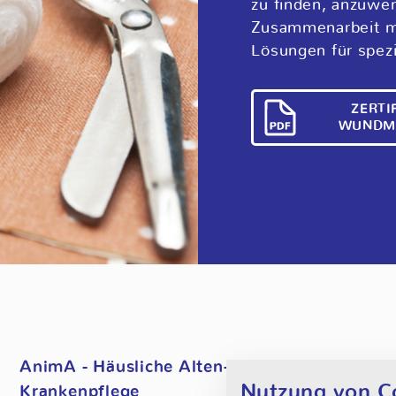
zu finden, anzuwe
Zusammenarbeit m
Lösungen für spez
ZERTI
WUNDMA
AnimA - Häusliche Alten- und
Cookie Einstel
Nutzung von C
Krankenpflege