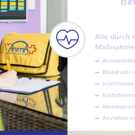
Be
Alle durch
Maßnahmen 
Arzneimitt
Blutdruck- 
Injektionen
Katheteris
Wundversor
Anziehen v