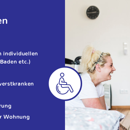
en
 individuellen
Baden etc.)
werstkranken
rung
er Wohnung